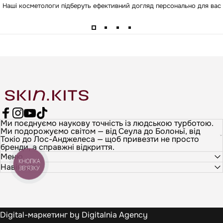
Наші косметологи підберуть ефективний догляд персонально для вас
SkinKits
Ми поєднуємо наукову точність із людською турботою.
Facebook
Instagram
YouTube
TikTok
Ми подорожуємо світом — від Сеула до Болоньї, від
Токіо до Лос-Анджелеса — щоб привезти не просто
бренди, а справжні відкриття.
Меню
КНОПКА
Навігація
ЗВ'ЯЗКУ
Digital-маркетинг by
Digitalnia Agency