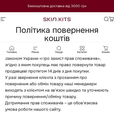
Перейти до вмісту
Безкоштовна доставка від 3000 грн
Навігація сайтом
SkinKits
Пош
К
Політика повернення
коштів
Обмін та повернення товару
Обмін і повернення товару регламентується
Головна
Меню
Пошук
Каталог
Кошик
Законом України «Про захист прав споживачів»,
згідно з яким покупець має право повернути товар
продавцеві протягом 14 днів з дня покупки.
У разі звернення клієнта з проханням про
повернення або обмін товару наші менеджери
виходять з клієнтом на зв‘язок швидко та уточнюють
причину повернення/обміну товару.
Дотримання прав споживачів – це обов’язкова
умова роботи нашого сайту.